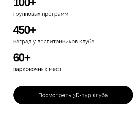
60+
парковочных мест
Посмотреть 3D-тур клуба
П
П