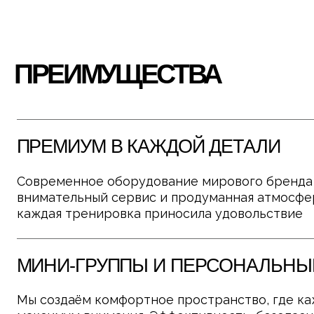
ременное оборудование мирового бренда Matrix, идеа
мательный сервис и продуманная атмосфера — всё для
ждая тренировка приносила удовольствие
ИНИ-ГРУППЫ И ПЕРСОНАЛЬНЫЙ ПОДХ
 создаём комфортное пространство, где каждому клие
симум внимания. Эффективность, безопасность и резу
мпромиссов
ОМАНДА ПРОФЕССИОНАЛОВ
офессионалы с подтверждёнными достижениями
ндивидуальным подходом к каждому гостю. Мы знаем, к
тичь цели — независимо от уровня подготовки