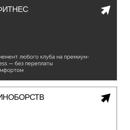
СТВ
кции для детей и взрослых:
вники — профессионалы