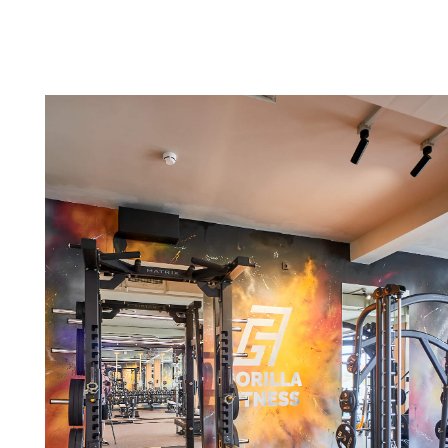
Сов
вни
ка
М
Мы
мак
ко
К
Пр
и и
дос