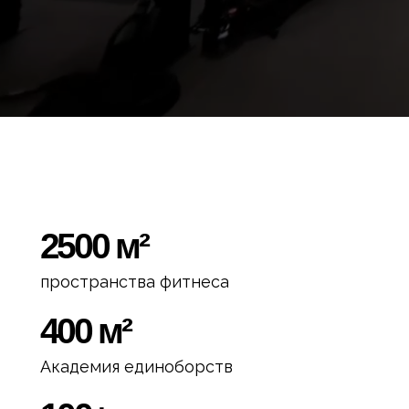
2500 м²
пространства фитнеса
400 м²
Академия единоборств
100+
групповых программ
450+
наград у воспитанников клуба