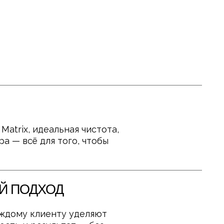
льная чистота,
 того, чтобы
ОД
нту уделяют
льтат — без
ак помочь