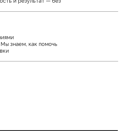
го клуба на премиум-
переплаты